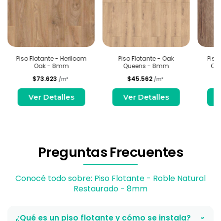
Piso Flotante - Heriloom
Piso Flotante - Oak
Piso
Oak - 8mm
Queens - 8mm
Oa
$73.623
$45.562
/m²
/m²
Ver Detalles
Ver Detalles
Preguntas Frecuentes
Conocé todo sobre: Piso Flotante - Roble Natural
Restaurado - 8mm
¿Qué es un piso flotante y cómo se instala?
›