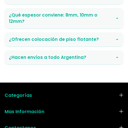
¿Qué espesor conviene: 8mm, 10mm o
›
12mm?
¿Ofrecen colocación de piso flotante?
›
¿Hacen envíos a todo Argentina?
›
Categorías
Mas Información
Contactanos