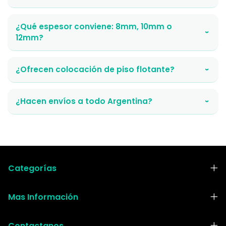
¿Qué espesor conviene: 8mm, 10mm o
›
12mm?
¿Ofrecen colocación de piso flotante?
›
¿Hacen envíos a todo Argentina?
›
Categorías
Mas Información
Contactanos