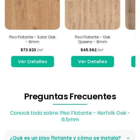
Piso Flotante - Solar Oak
Piso Flotante - Oak
Pi
- 8mm
Queens - 8mm
T
$73.623
$45.562
/m²
/m²
Ver Detalles
Ver Detalles
Preguntas Frecuentes
Conocé todo sobre: Piso Flotante - Norfolk Oak -
6.5mm
¿Qué es un piso flotante y cómo se instala?
›