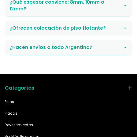
¿Qué espesor conviene: 8mm, 10mm o
›
12mm?
¿Ofrecen colocación de piso flotante?
›
¿Hacen envíos a todo Argentina?
›
Categorías
Pisos
Placas
Revestimientos
Ver Más Productos