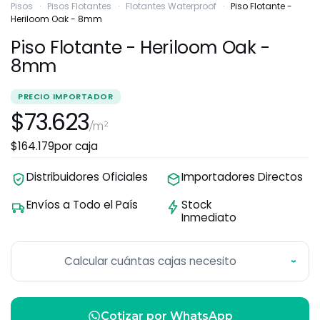
Pisos
·
Pisos Flotantes
·
Flotantes Waterproof
·
Piso Flotante -
Heriloom Oak - 8mm
Piso Flotante - Heriloom Oak -
8mm
PRECIO IMPORTADOR
$73.623
/m²
$164.179
por caja
Distribuidores Oficiales
Importadores Directos
Envíos a Todo el País
Stock
Inmediato
Calcular cuántas cajas necesito
›
Cotizar por WhatsApp