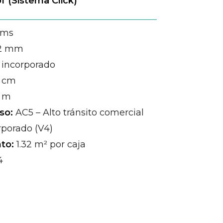
 (Sistema Click)
ms
2 mm
incorporado
1 cm
8 m
so:
AC5 – Alto tránsito comercial
rporado (V4)
to:
1.32 m² por caja
4