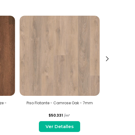
ze -
Piso Flotante - Camrose Oak - 7mm
Piso Flotant
$50.331
/m²
Ver Detalles
V