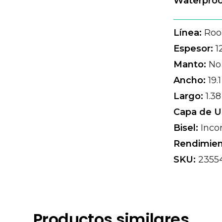
Waterproof
Línea:
Roo
Espesor:
1
Manto:
No 
Ancho:
19.
Largo:
1.3
Capa de U
Bisel:
Inco
Rendimien
SKU:
2355
Productos similares