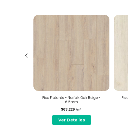
r Oak - 8mm
Piso Flotante - Norfolk Oak Beige -
Pis
6.5mm
$63.229
²
/m²
es
Ver Detalles