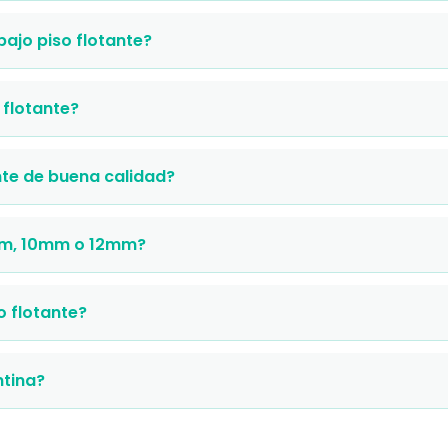
ajo piso flotante?
flotante?
nte de buena calidad?
mm, 10mm o 12mm?
o flotante?
ntina?