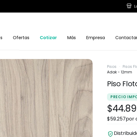
L
os
Ofertas
Cotizar
Más
Empresa
Contacta
Pisos
·
Pisos F
Adak - 12mm
Piso Flo
PRECIO IMP
$44.89
$59.257
por 
Distribui