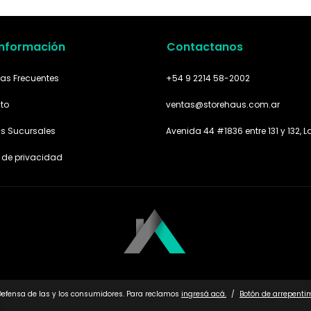
Información
Contactanos
as Frecuentes
+54 9 2214 58-2002
to
ventas@storehaus.com.ar
as Sucursales
Avenida 44 #1836 entre 131 y 132, L
a de privacidad
Defensa de las y los consumidores. Para reclamos
ingresá acá.
/
Botón de arrepenti