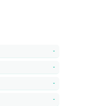
›
›
›
›