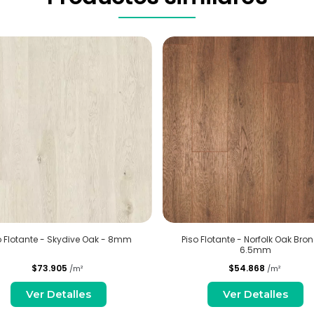
o Flotante - Skydive Oak - 8mm
Piso Flotante - Norfolk Oak Bron
6.5mm
$73.905
$54.868
/m²
/m²
Ver Detalles
Ver Detalles