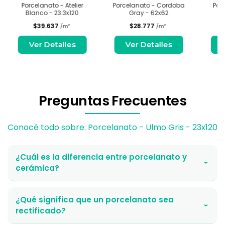
Porcelanato - Atelier
Porcelanato - Cordoba
Por
Blanco - 23.3x120
Gray - 62x62
G
$39.637
$28.777
/m²
/m²
Ver Detalles
Ver Detalles
Preguntas Frecuentes
Conocé todo sobre: Porcelanato - Ulmo Gris - 23x120
¿Cuál es la diferencia entre porcelanato y
›
cerámica?
¿Qué significa que un porcelanato sea
›
rectificado?