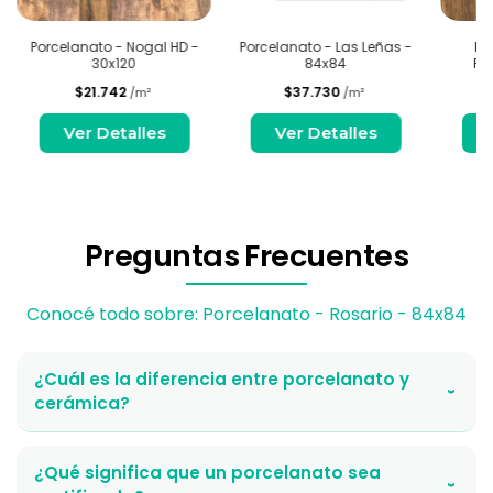
Porcelanato - Nogal HD -
Porcelanato - Las Leñas -
Po
30x120
84x84
Rú
$21.742
$37.730
/m²
/m²
Ver Detalles
Ver Detalles
Preguntas Frecuentes
Conocé todo sobre: Porcelanato - Rosario - 84x84
¿Cuál es la diferencia entre porcelanato y
›
cerámica?
¿Qué significa que un porcelanato sea
›