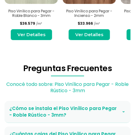
Piso Vinílico para Pegar -
Piso Vinílico para Pegar -
Piso V
Roble Blanco - 3mm
Incienso - 2mm
$36.579
$33.966
/m²
/m²
Ver Detalles
Ver Detalles
Preguntas Frecuentes
Conocé todo sobre: Piso Vinílico para Pegar - Roble
Rústico - 3mm
¿Cómo se instala el Piso Vinílico para Pegar
›
- Roble Rústico - 3mm?
¿Cuántas cajas del Piso Vinílico para Pegar