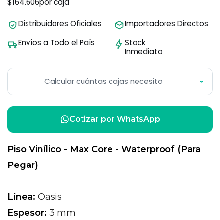
$164.606
por caja
Distribuidores Oficiales
Importadores Directos
Envíos a Todo el País
Stock
Inmediato
Calcular cuántas cajas necesito
›
Cotizar por WhatsApp
Piso Vinílico - Max Core - Waterproof (Para
Pegar)
Línea:
Oasis
Espesor:
3 mm