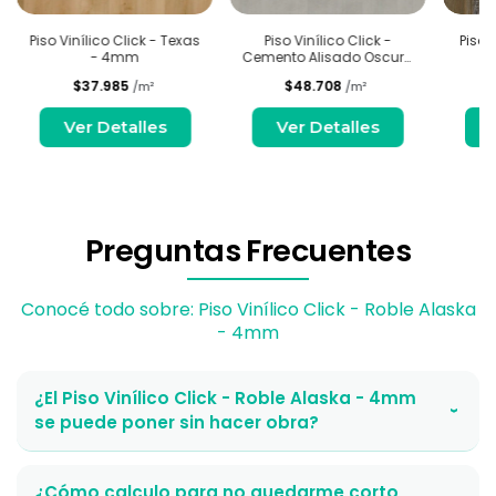
Piso Vinílico Click - Texas
Piso Vinílico Click -
Piso V
- 4mm
Cemento Alisado Oscuro
- 4mm
$37.985
$48.708
/m²
/m²
Ver Detalles
Ver Detalles
Preguntas Frecuentes
Conocé todo sobre: Piso Vinílico Click - Roble Alaska
- 4mm
¿El Piso Vinílico Click - Roble Alaska - 4mm
›
se puede poner sin hacer obra?
¿Cómo calculo para no quedarme corto