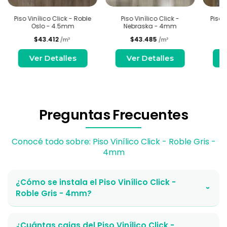
Piso Vinílico Click - Roble
Piso Vinílico Click -
Piso V
Oslo - 4.5mm
Nebraska - 4mm
$43.412
$43.485
/m²
/m²
Ver Detalles
Ver Detalles
Preguntas Frecuentes
Conocé todo sobre: Piso Vinílico Click - Roble Gris -
4mm
¿Cómo se instala el Piso Vinílico Click -
›
Roble Gris - 4mm?
¿Cuántas cajas del Piso Vinílico Click -