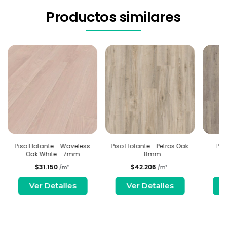
Productos similares
Piso Flotante - Waveless
Piso Flotante - Petros Oak
Pis
Oak White - 7mm
- 8mm
Tr
$31.150
$42.206
/m²
/m²
Ver Detalles
Ver Detalles