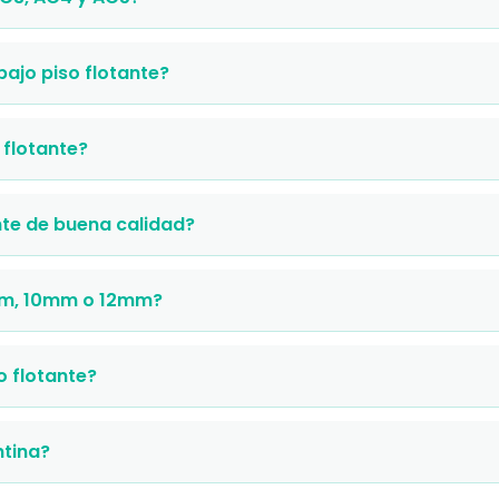
ajo piso flotante?
flotante?
nte de buena calidad?
mm, 10mm o 12mm?
o flotante?
ntina?