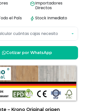
dores
Importadores
Directos
Todo el País
Stock
Inmediato
lcular cuántas cajas necesito
›
Cotizar por WhatsApp
nte – Krono Original origen