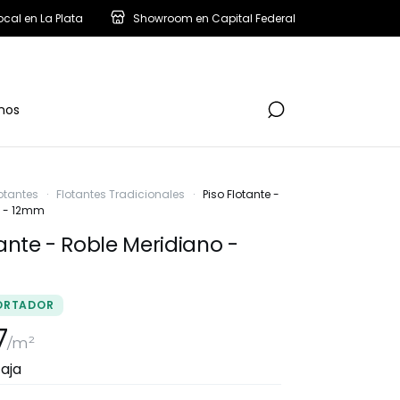
ocal en La Plata
Showroom en Capital Federal
nos
lotantes
·
Flotantes Tradicionales
·
Piso Flotante -
o - 12mm
tante - Roble Meridiano -
ORTADOR
7
/m²
aja