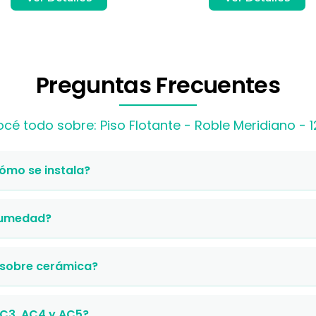
Preguntas Frecuentes
cé todo sobre: Piso Flotante - Roble Meridiano -
cómo se instala?
 humedad?
 sobre cerámica?
AC3, AC4 y AC5?