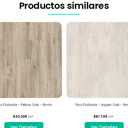
Productos similares
so Flotante - Petros Oak - 8mm
Piso Flotante - Aspen Oak - 
$42.206
$81.745
/m²
/m²
Ver Detalles
Ver Detalles