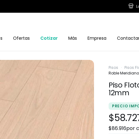
L
os
Ofertas
Cotizar
Más
Empresa
Contacta
Pisos
·
Pisos F
Roble Meridian
Piso Flo
12mm
PRECIO IMP
$58.72
$86.916
por c