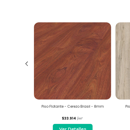
s Oak White -
Piso Flotante - Cerezo Brasil - 8mm
Pi
$33.914
²
/m²
es
Ver Detalles