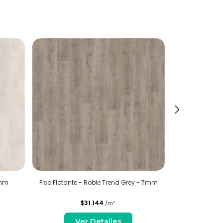
Piso Flotan
8mm
Piso Flotante - Roble Trend Grey - 7mm
$31.144
/m²
V
Ver Detalles