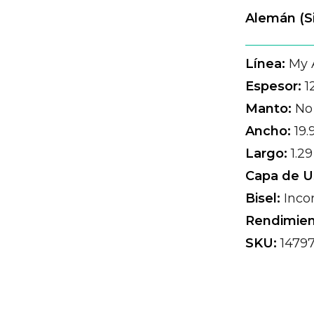
Alemán (S
Línea:
My 
Espesor:
1
Manto:
No 
Ancho:
19.
Largo:
1.2
Capa de U
Bisel:
Inco
Rendimien
SKU:
1479