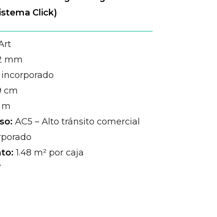
istema Click)
Art
2 mm
incorporado
9 cm
9 m
so:
AC5 – Alto tránsito comercial
rporado
to:
1.48 m² por caja
7