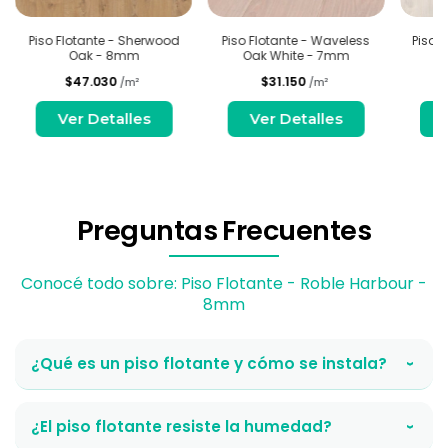
Piso Flotante - Sherwood
Piso Flotante - Waveless
Piso 
Oak - 8mm
Oak White - 7mm
$47.030
$31.150
/m²
/m²
Ver Detalles
Ver Detalles
Preguntas Frecuentes
Conocé todo sobre: Piso Flotante - Roble Harbour -
8mm
¿Qué es un piso flotante y cómo se instala?
›
¿El piso flotante resiste la humedad?
›