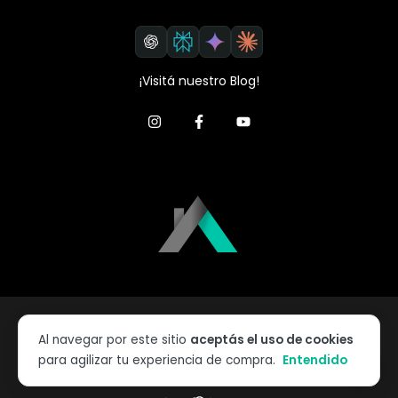
¡Visitá nuestro Blog!
Copyright StoreHaus - 2026. Todos los derechos reservados.
Al navegar por este sitio
aceptás el uso de cookies
Defensa de las y los consumidores. Para reclamos
ingresá acá.
para agilizar tu experiencia de compra.
Entendido
Botón de arrepentimiento