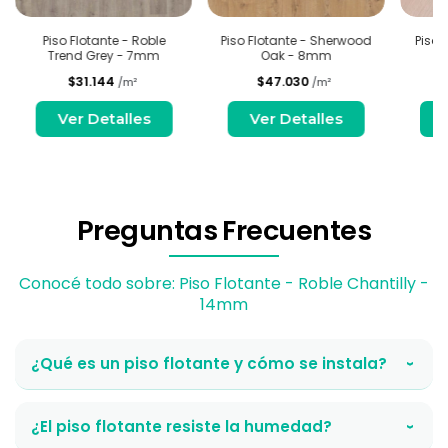
Piso Flotante - Roble
Piso Flotante - Sherwood
Piso 
Trend Grey - 7mm
Oak - 8mm
O
$31.144
$47.030
/m²
/m²
Ver Detalles
Ver Detalles
Preguntas Frecuentes
Conocé todo sobre: Piso Flotante - Roble Chantilly -
14mm
¿Qué es un piso flotante y cómo se instala?
›
¿El piso flotante resiste la humedad?
›