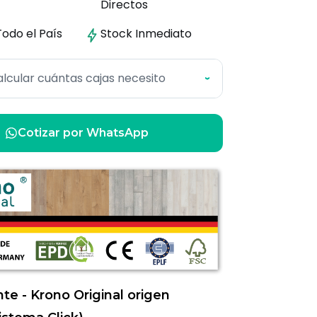
Directos
Todo el País
Stock
Inmediato
lcular cuántas cajas necesito
›
Cotizar por WhatsApp
nte - Krono Original origen