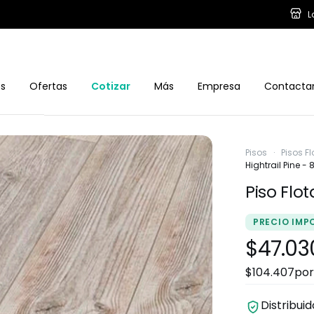
L
os
Ofertas
Cotizar
Más
Empresa
Contacta
Pisos
·
Pisos F
Hightrail Pine 
Piso Flo
PRECIO IMP
$47.03
$104.407
por
Distribui