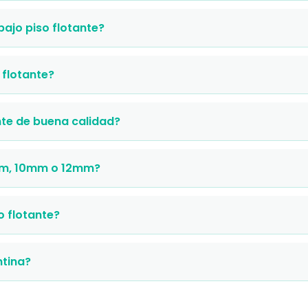
ajo piso flotante?
flotante?
nte de buena calidad?
mm, 10mm o 12mm?
o flotante?
ntina?