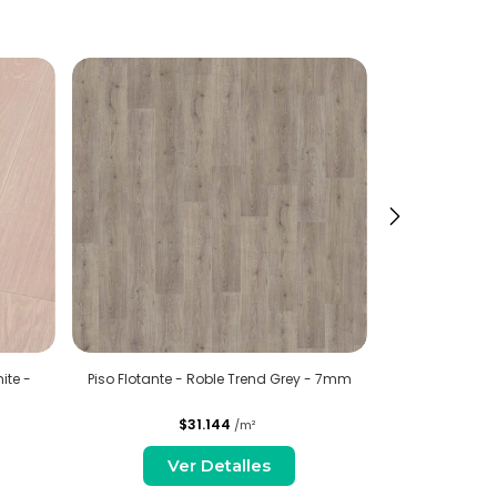
ite -
Piso Flotante - Roble Trend Grey - 7mm
Piso Flotant
$31.144
$
/m²
Ver Detalles
V