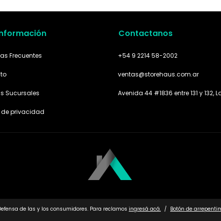
Información
Contactanos
as Frecuentes
+54 9 2214 58-2002
to
ventas@storehaus.com.ar
as Sucursales
Avenida 44 #1836 entre 131 y 132, L
a de privacidad
Defensa de las y los consumidores. Para reclamos
ingresá acá.
/
Botón de arrepenti