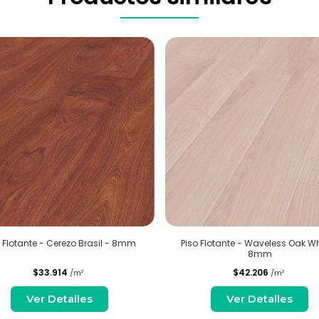
o Flotante - Cerezo Brasil - 8mm
Piso Flotante - Waveless Oak Wh
8mm
$33.914
$42.206
/m²
/m²
Ver Detalles
Ver Detalles