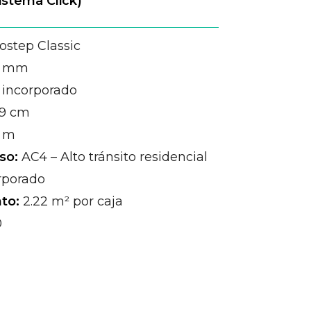
istema Click)
ostep Classic
 mm
incorporado
19 cm
8 m
so:
AC4 – Alto tránsito residencial
rporado
to:
2.22 m² por caja
0