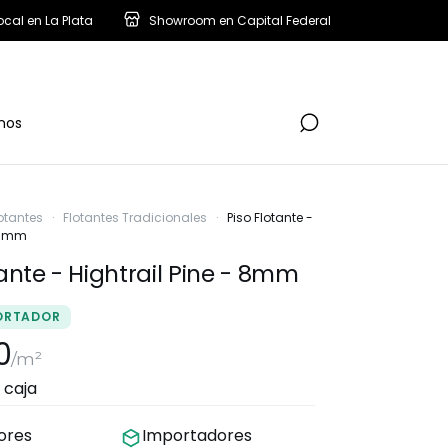
ocal en La Plata
Showroom en Capital Federal
nos
lotantes
·
Flotantes Tradicionales
·
Piso Flotante -
- 8mm
tante - Hightrail Pine - 8mm
ORTADOR
0
/m²
 caja
dores
Importadores