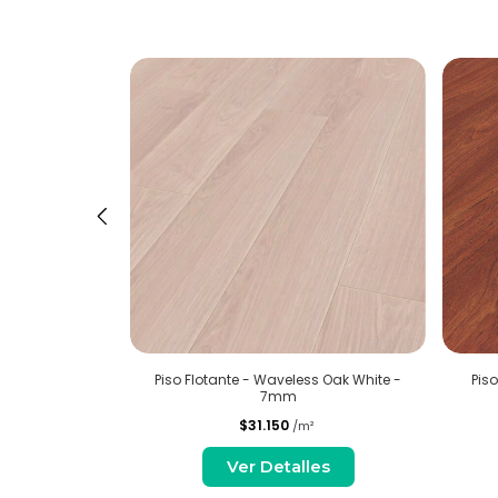
ium Oak - 7mm
Piso Flotante - Waveless Oak White -
Pis
7mm
$31.150
²
/m²
es
Ver Detalles