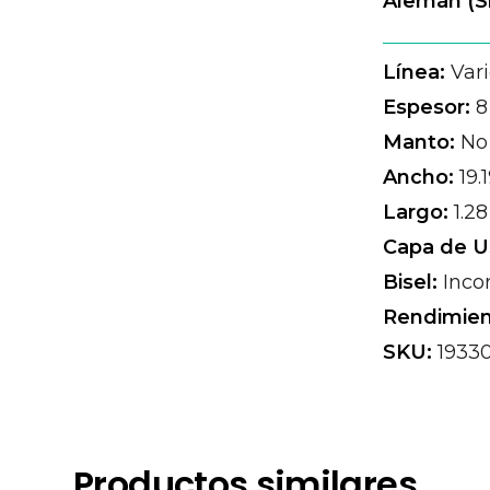
Alemán (S
Línea:
Vari
Espesor:
8
Manto:
No 
Ancho:
19.
Largo:
1.2
Capa de U
Bisel:
Inco
Rendimien
SKU:
1933
Productos similares