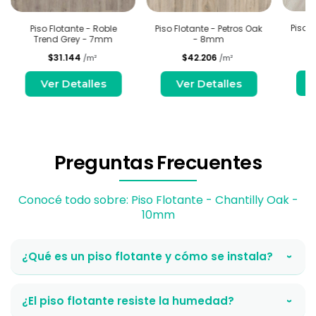
Piso F
Piso Flotante - Roble
Piso Flotante - Petros Oak
Trend Grey - 7mm
- 8mm
$31.144
$42.206
/m²
/m²
Ver Detalles
Ver Detalles
Preguntas Frecuentes
Conocé todo sobre: Piso Flotante - Chantilly Oak -
10mm
¿Qué es un piso flotante y cómo se instala?
›
¿El piso flotante resiste la humedad?
›