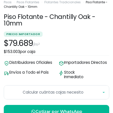
Pisos
·
Pisos Flotantes
·
Flotantes Tradicionales
·
Piso Flotante -
Chantilly Oak - 10mm
Piso Flotante - Chantilly Oak -
10mm
PRECIO IMPORTADOR
$79.689
/m²
$153.003
por caja
Distribuidores Oficiales
Importadores Directos
Envíos a Todo el País
Stock
Inmediato
Calcular cuántas cajas necesito
›
Cotizar por WhatsApp