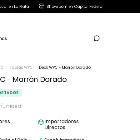
ocal en La Plata
Showroom en Capital Federal
nos
PC
·
Tablas WPC
·
Deck WPC - Marrón Dorado
C - Marrón Dorado
ORTADOR
8
/unidad
dores
Importadores
Directos