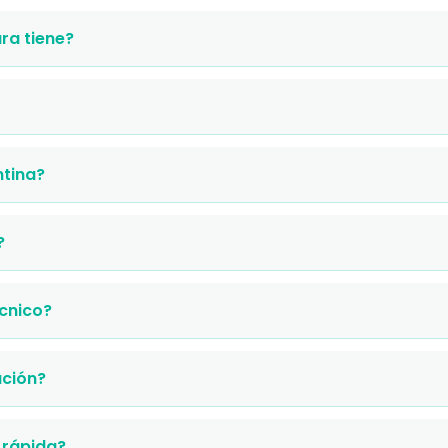
ra tiene?
ntina?
?
cnico?
ación?
 rápida?