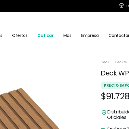
L
os
Ofertas
Cotizar
Más
Empresa
Contacta
Deck
·
Deck W
Deck WP
PRECIO IMP
$91.72
Distribui
Oficiales