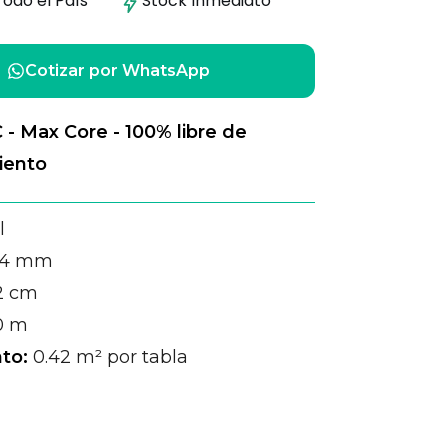
Todo el País
Stock
Inmediato
Cotizar por WhatsApp
- Max Core - 100% libre de
iento
l
4 mm
2 cm
0 m
to:
0.42 m² por tabla