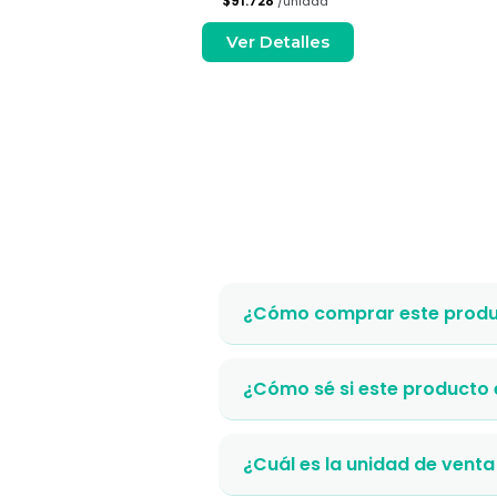
$91.728
dad
/unidad
es
Ver Detalles
¿Cómo comprar este produ
¿Cómo sé si este producto
¿Cuál es la unidad de venta