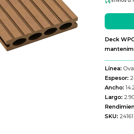
Envíos a 
Deck WPC 
mantenim
Línea:
Ova
Espesor:
2
Ancho:
14.
Largo:
2.9
Rendimien
SKU:
24161