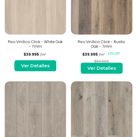
Piso Vinílico Click - White Oak
Piso Vinílico Click - Rustic
- 7mm
Oak - 7mm
-
20
%
OFF
$39.995
$39.995
/m²
/m²
$50.000
Ver Detalles
Ver Detalles