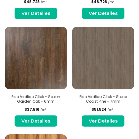
$48.728
$48.728
/m²
/m²
Ver Detalles
Ver Detalles
Piso Vinílico Click - Saxon
Piso Vinílico Click - Stone
Garden Oak - 6mm
Coast Pine - 7mm
$37.516
$51.524
/m²
/m²
Ver Detalles
Ver Detalles