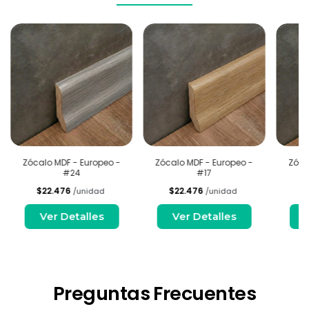
Zócalo MDF - Europeo -
Zócalo MDF - Europeo -
Zóca
#24
#17
$22.476
$22.476
$
/unidad
/unidad
Ver Detalles
Ver Detalles
Preguntas Frecuentes