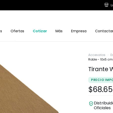
L
os
Ofertas
Cotizar
Más
Empresa
Contacta
Accesorios
·
E
Roble - 10x5 cm
Tirante 
PRECIO IMP
$68.65
Distribui
Oficiales