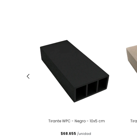
ris - 6x4 cm
Tirante WPC - Negro - 10x5 cm
Tir
$68.655
dad
/unidad