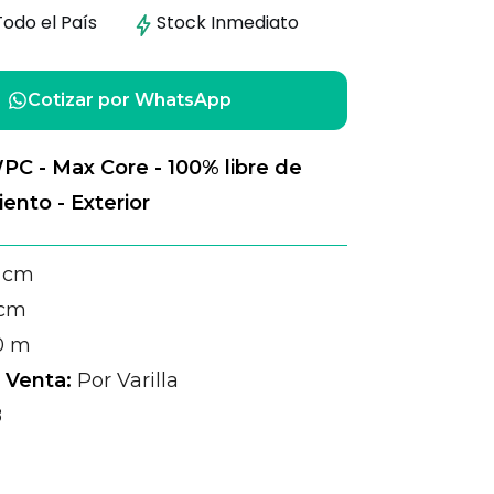
Todo el País
Stock
Inmediato
Cotizar por WhatsApp
WPC - Max Core -
100% libre de
ento -
Exterior
 cm
 cm
0 m
 Venta:
Por Varilla
8