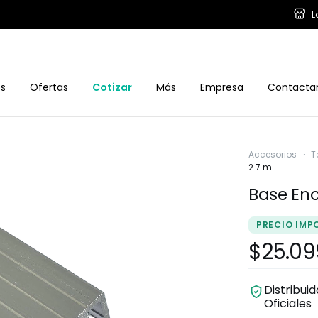
L
os
Ofertas
Cotizar
Más
Empresa
Contacta
Accesorios
·
T
2.7 m
Base Enc
PRECIO IMP
$25.09
Distribui
Oficiales