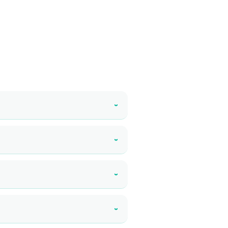
›
›
›
›