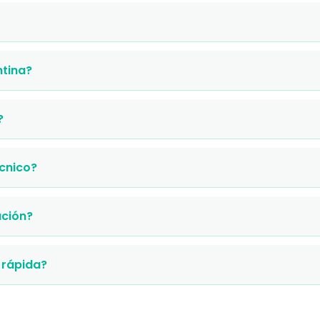
ntina?
?
cnico?
ación?
 rápida?