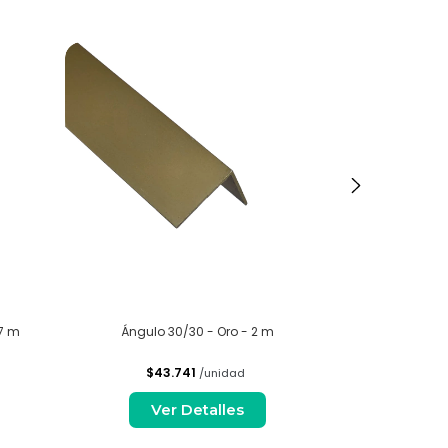
.7 m
Ángulo 30/30 - Oro - 2 m
Ángulo 3
$43.741
$5
/unidad
Ver Detalles
V