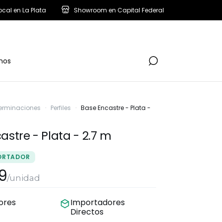
ocal en La Plata
Showroom en Capital Federal
nos
erminaciones
·
Perfiles
·
Base Encastre - Plata -
astre - Plata - 2.7 m
ORTADOR
9
/unidad
dores
Importadores
Directos