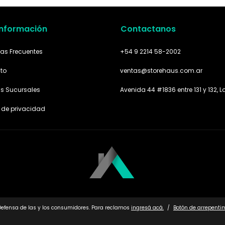
Información
Contactanos
as Frecuentes
+54 9 2214 58-2002
to
ventas@storehaus.com.ar
as Sucursales
Avenida 44 #1836 entre 131 y 132, L
a de privacidad
Defensa de las y los consumidores. Para reclamos
ingresá acá.
/
Botón de arrepenti