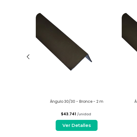
ata - 2 m
Ángulo 30/30 - Bronce - 2 m
Á
$43.741
dad
/unidad
es
Ver Detalles