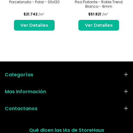
Porcelanato - Polar - 30x120
Piso Flotante - Roble Trend
Blanco - 8mm
$21.742
$51.821
/m²
/m²
Ver Detalles
Ver Detalles
Categorías
Mas Información
Contactanos
Qué dicen las IAs de StoreHaus