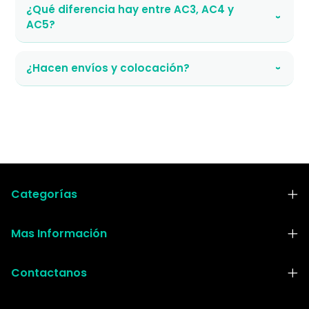
¿Qué diferencia hay entre AC3, AC4 y
›
AC5?
¿Hacen envíos y colocación?
›
Categorías
Mas Información
Contactanos